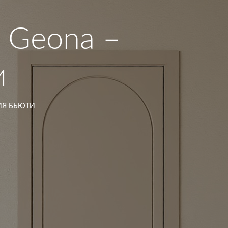
 Geona –
и
ИЯ БЬЮТИ