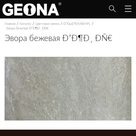
/
/
/
/
Главная
Каталог
Цветовая гамма
Ð”ÐµÐºÐ¾Ñ€HPL
Эвора бежевая Ð”Ð¶Ð¸ ÐÑ€
Эвора бежевая Ð”Ð¶Ð¸ ÐÑ€