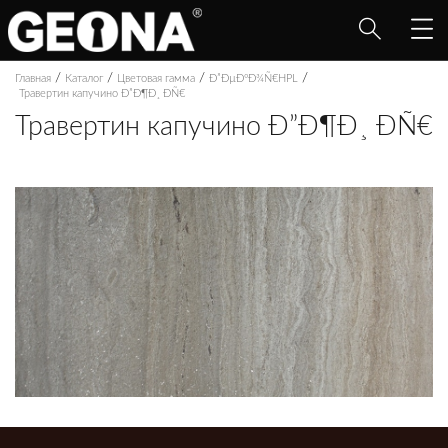
/
/
/
/
Главная
Каталог
Цветовая гамма
Ð”ÐµÐºÐ¾Ñ€HPL
Травертин капучино Ð”Ð¶Ð¸ ÐÑ€
Травертин капучино Ð”Ð¶Ð¸ ÐÑ€