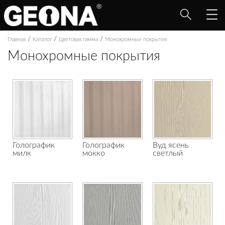
/
/
/
Главная
Каталог
Цветовая гамма
Монохромные покрытия
Монохромные покрытия
Голографик
Голографик
Вуд ясень
милк
мокко
светлый