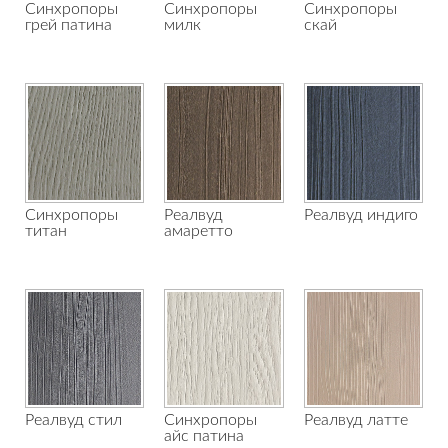
Синхропоры
Синхропоры
Синхропоры
грей патина
милк
скай
Синхропоры
Реалвуд
Реалвуд индиго
титан
амаретто
Реалвуд стил
Синхропоры
Реалвуд латте
айс патина