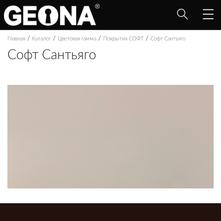
/
/
/
/
Главная
Каталог
Цветовая гамма
Покрытия СОФТ
Софт Сантьяго
Софт Сантьяго