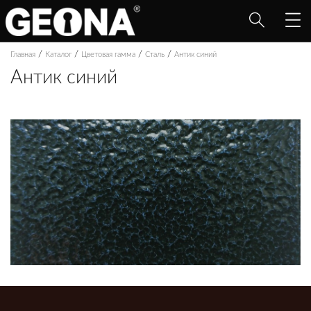
/
/
/
/
Главная
Каталог
Цветовая гамма
Сталь
Антик синий
Антик синий