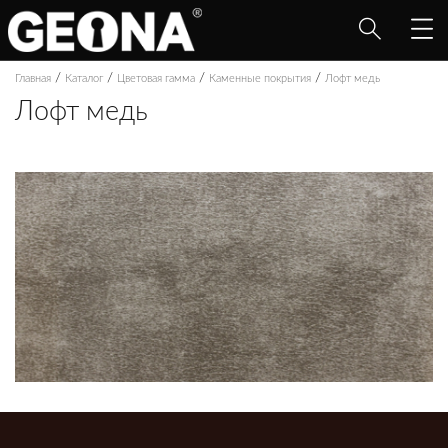
/
/
/
/
Главная
Каталог
Цветовая гамма
Каменные покрытия
Лофт медь
Лофт медь