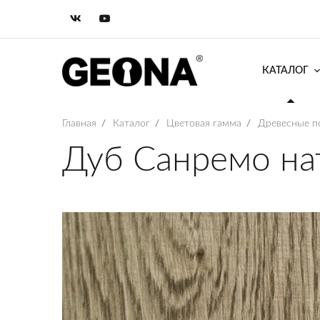
КАТАЛОГ
Главная
/
Каталог
/
Цветовая гамма
/
Древесные п
Дуб Санремо на