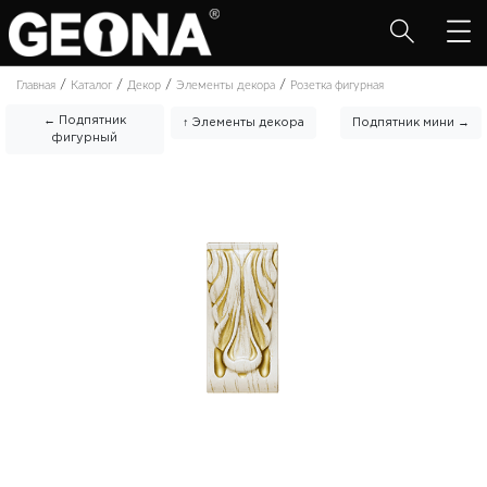
/
/
/
/
Главная
Каталог
Декор
Элементы декора
Розетка фигурная
← Подпятник
↑ Элементы декора
Подпятник мини →
фигурный