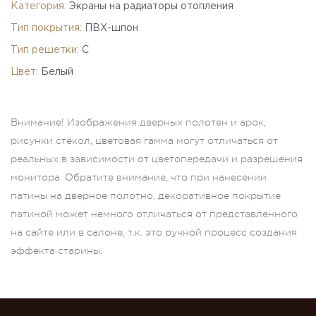
Категория:
Экраны на радиаторы отопления
Тип покрытия:
ПВХ-шпон
Тип решетки:
C
Цвет:
Белый
Внимание! Изображения дверных полотен и арок,
рисунки стёкол, цветовая гамма могут отличаться от
реальных в зависимости от цветопередачи и разрешения
монитора. Обратите внимание, что при нанесении
патины на дверное полотно, декоративное покрытие
патиной может немного отличаться от представленного
на сайте или в салоне, т.к. это ручной процесс создания
эффекта старины.