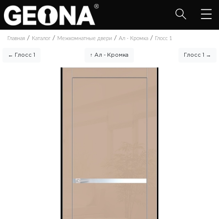
/
/
/
/
Главная
Каталог
Межкомнатные двери
Ал - Кромка
Глосс 1
← Глосс 1
↑ Ал - Кромка
Глосс 1 →