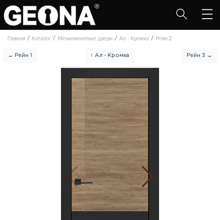
/
/
/
/
Главная
Каталог
Межкомнатные двери
Ал - Кромка
Рейн 2
← Рейн 1
↑ Ал - Кромка
Рейн 3 →