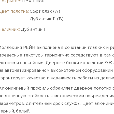
Покрытие:
ПВХ-шпон
Цвет полотна:
Софт блэк (A)
Дуб антик 11 (B)
Наличник:
Дуб антик 11
Коллекция РЕЙН выполнена в сочетании гладких и 
древесные текстуры гармонично соседствуют в рамк
уютным и спокойным. Дверные блоки коллекции Ð Ð
на автоматизированном высокоточном оборудовании 
гарантирует качество и надежность работы на долгие
Алюминиевый профиль обрамляет дверное полотно с 
повышенную стойкость к механическим повреждения
параметров, длительный срок службы. Цвет алюминие
черный, белый.