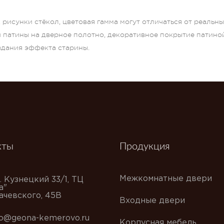
рисунки стёкол, цветовая гамма могут отличаться от реальн
и патины на дверное полотно, декоративное покрытие патино
оздания эффекта старины.
кты
Продукция
Межкомнатные двери
. Кузнецкий 33/1, ТЦ
а"
хачевского, 45В
Входные двери
fo@geona-kemerovo.ru
Корпусная мебель