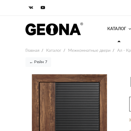
КАТАЛОГ
Главная
/
Каталог
/
Межкомнатные двери
/
Ал - К
← Рейн 7