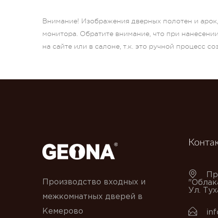
Внимание! Изображения дверных полотен и арок, 
монитора. Обратите внимание, что при нанесени
на сайте или в салоне, т.к. это ручной процесс с
Конта
Пр
Производство входных и
"Облак
Ул. Ту
межкомнатных дверей в
Кемерово
in