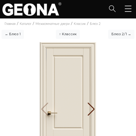
/
/
/
/
Главная
Каталог
Межкомнатные двери
Классик
Блюз 2
← Блюз 1
↑ Классик
Блюз 2/1 →