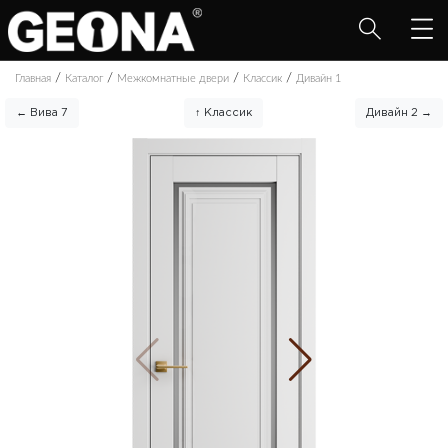
/
/
/
/
Главная
Каталог
Межкомнатные двери
Классик
Дивайн 1
← Вива 7
↑ Классик
Дивайн 2 →