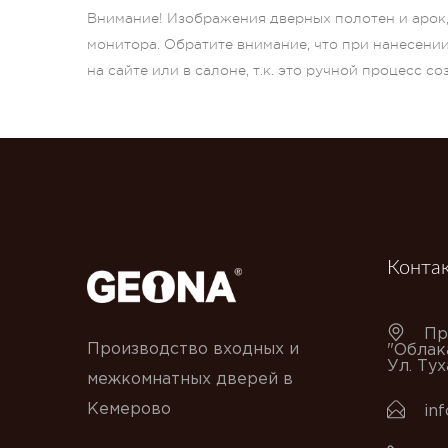
Внимание! Изображения дверных полотен и арок, 
монитора. Обратите внимание, что при нанесени
на сайте или в салоне, т.к. это ручной процесс с
Конта
Пр
Производство входных и
"Облак
Ул. Ту
межкомнатных дверей в
Кемерово
in