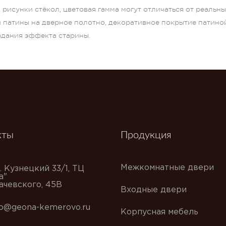
рисунки стёкол, цветовая гамма могут отличаться от реальн
и патины на дверное полотно, декоративное покрытие патино
оздания эффекта старины.
кты
Продукция
Межкомнатные двери
. Кузнецкий 33/1, ТЦ
а"
хачевского, 45В
Входные двери
fo@geona-kemerovo.ru
Корпусная мебель