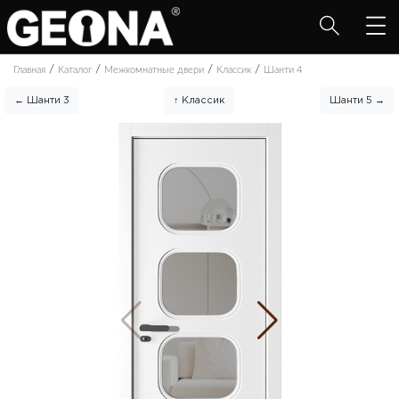
/
/
/
/
Главная
Каталог
Межкомнатные двери
Классик
Шанти 4
← Шанти 3
↑ Классик
Шанти 5 →