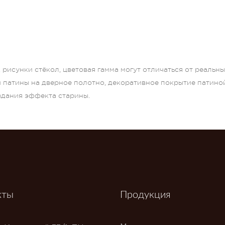
рисунки стёкол, цветовая гамма могут отличаться от реальн
и патины на дверное полотно, декоративное покрытие патино
оздания эффекта старины.
кты
Продукция