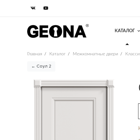
КАТАЛОГ
Главная
/
Каталог
/
Межкомнатные двери
/
Класси
← Соул 2