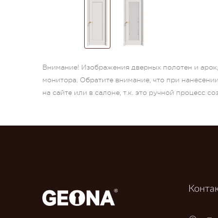
Внимание! Изображения дверных полотен и арок, 
монитора. Обратите внимание, что при нанесени
на сайте или в салоне, т.к. это ручной процесс с
Конта