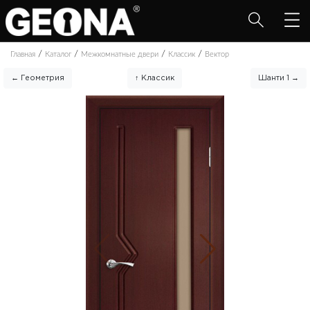
/
/
/
/
Главная
Каталог
Межкомнатные двери
Классик
Вектор
← Геометрия
↑ Классик
Шанти 1 →