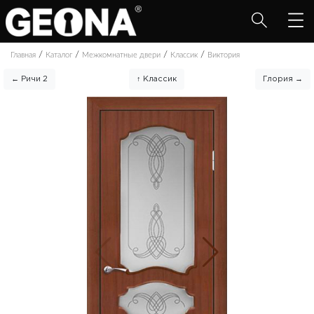
/
/
/
/
Главная
Каталог
Межкомнатные двери
Классик
Виктория
← Ричи 2
↑ Классик
Глория →