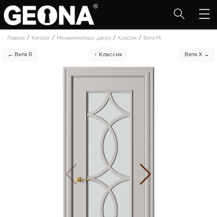
/
/
/
/
Главная
Каталог
Межкомнатные двери
Классик
Вита M
← Вита R
↑ Классик
Вита X →