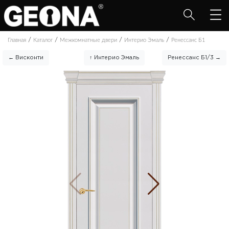
/
/
/
/
Главная
Каталог
Межкомнатные двери
Интерио Эмаль
Ренессанс Б1
← Висконти
↑ Интерио Эмаль
Ренессанс Б1/3 →