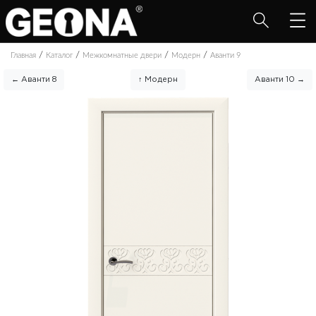
/
/
/
/
Главная
Каталог
Межкомнатные двери
Модерн
Аванти 9
← Аванти 8
↑ Модерн
Аванти 10 →