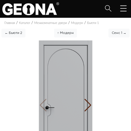
/
/
/
/
Главная
Каталог
Межкомнатные двери
Модерн
Бьюти 1
← Бьюти 2
↑ Модерн
Сенс 1 →