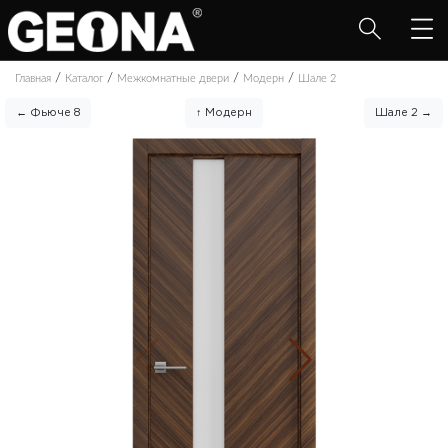
/
/
/
/
Главная
Каталог
Межкомнатные двери
Модерн
Шале 2
← Фьюче 8
↑ Модерн
Шале 2 →