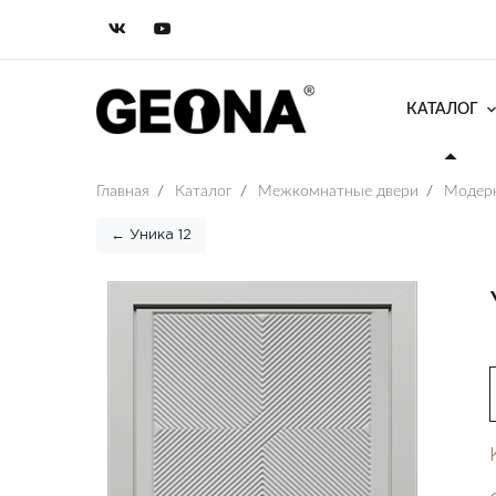
КАТАЛОГ
Главная
/
Каталог
/
Межкомнатные двери
/
Модер
← Уника 12