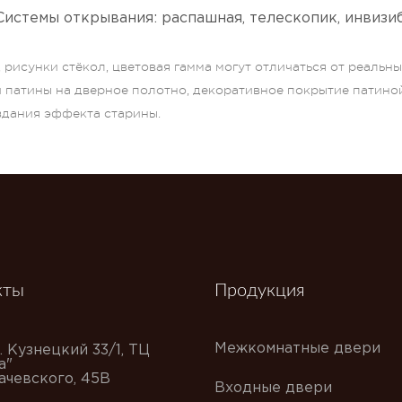
Системы открывания: распашная, телескопик, инвизиб
рисунки стёкол, цветовая гамма могут отличаться от реальн
и патины на дверное полотно, декоративное покрытие патино
оздания эффекта старины.
кты
Продукция
Межкомнатные двери
. Кузнецкий 33/1, ТЦ
а"
хачевского, 45В
Входные двери