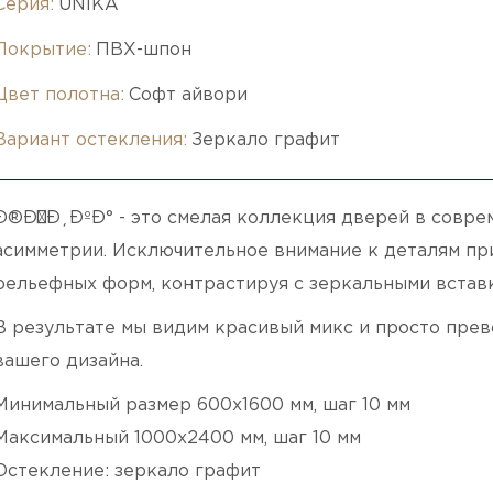
Серия:
UNIKA
Покрытие:
ПВХ-шпон
Цвет полотна:
Софт айвори
Вариант остекления:
Зеркало графит
Ð®Ð½Ð¸ÐºÐ° - это смелая коллекция дверей в совре
асимметрии. Исключительное внимание к деталям пр
рельефных форм, контрастируя с зеркальными встав
В результате мы видим красивый микс и просто пре
вашего дизайна.
Минимальный размер 600х1600 мм, шаг 10 мм
Максимальный 1000х2400 мм, шаг 10 мм
Остекление: зеркало графит