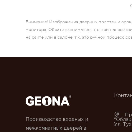
Внимание! Изображения дверных полотен и арок, 
монитора. Обратите внимание, что при нанесени
на сайте или в салоне, т.к. это ручной процесс с
Конта
Пр
Производство входных и
"Облак
Ул. Ту
межкомнатных дверей в