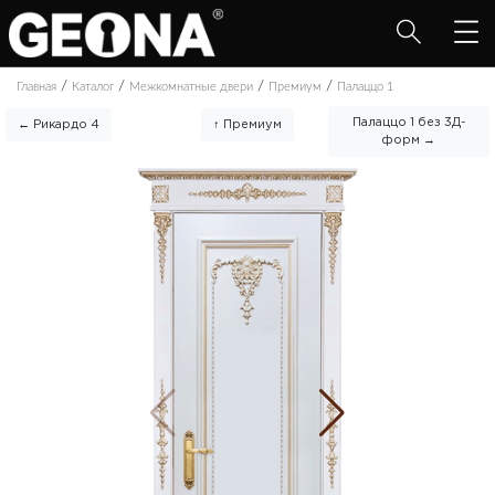
/
/
/
/
Главная
Каталог
Межкомнатные двери
Премиум
Палаццо 1
Палаццо 1 без 3Д-
← Рикардо 4
↑ Премиум
форм →