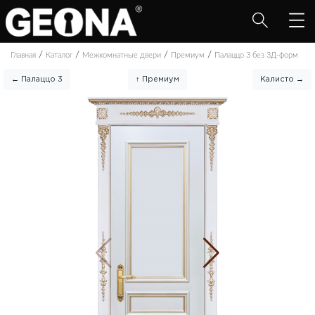
/
/
/
/
Главная
Каталог
Межкомнатные двери
Премиум
Палаццо 3 без 3Д-форм
← Палаццо 3
↑ Премиум
Калисто →