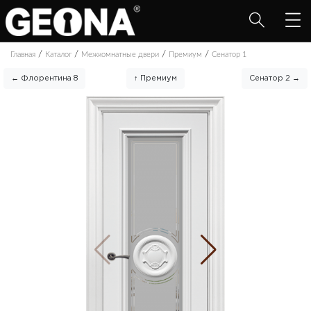
/
/
/
/
Главная
Каталог
Межкомнатные двери
Премиум
Сенатор 1
← Флорентина 8
↑ Премиум
Сенатор 2 →