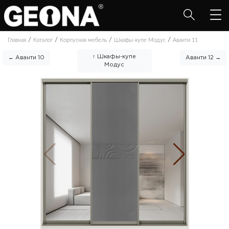
/
/
/
/
Главная
Каталог
Корпусная мебель
Шкафы-купе Модус
Аванти 11
↑ Шкафы-купе
← Аванти 10
Аванти 12 →
Модус