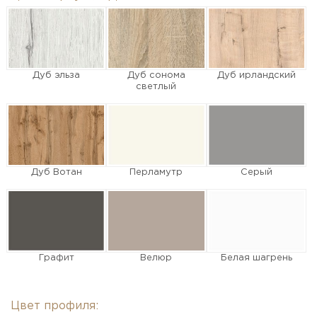
Дуб эльза
Дуб сонома
Дуб ирландский
светлый
Дуб Вотан
Перламутр
Серый
Графит
Велюр
Белая шагрень
Цвет профиля: