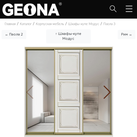
/
/
/
/
Главная
Каталог
Корпусная мебель
Шкафы-купе Модус
Паола 3
↑ Шкафы-купе
← Паола 2
Рим →
Модус