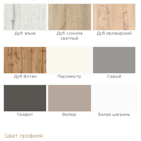
Дуб эльза
Дуб сонома
Дуб ирландский
светлый
Дуб Вотан
Перламутр
Серый
Графит
Велюр
Белая шагрень
Цвет профиля: