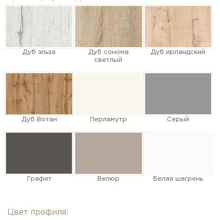
Дуб эльза
Дуб сонома
Дуб ирландский
светлый
Дуб Вотан
Перламутр
Серый
Графит
Велюр
Белая шагрень
Цвет профиля: