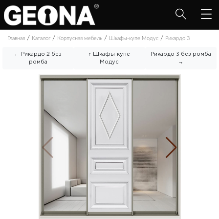
/
/
/
/
Главная
Каталог
Корпусная мебель
Шкафы-купе Модус
Рикардо 3
← Рикардо 2 без
↑ Шкафы-купе
Рикардо 3 без ромба
ромба
Модус
→