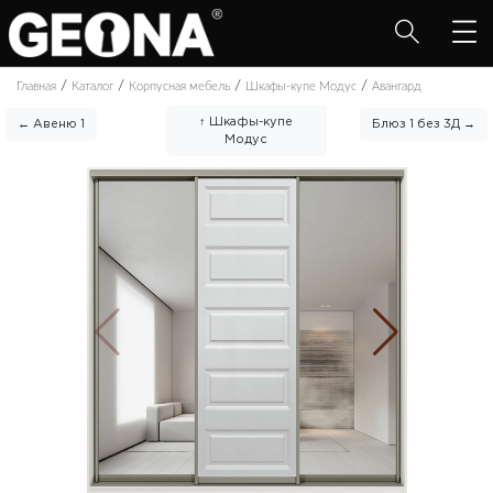
/
/
/
/
Главная
Каталог
Корпусная мебель
Шкафы-купе Модус
Авангард
↑ Шкафы-купе
← Авеню 1
Блюз 1 без 3Д →
Модус