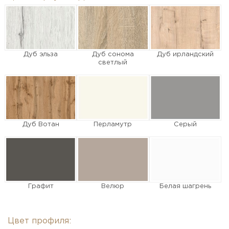
Дуб эльза
Дуб сонома
Дуб ирландский
светлый
Дуб Вотан
Перламутр
Серый
Графит
Велюр
Белая шагрень
Цвет профиля: