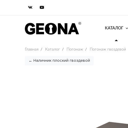
КАТАЛОГ
Главная
/
Каталог
/
Погонаж
/
Погонаж гвоздевой
← Наличник плоский гвоздевой