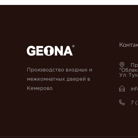
Конта
Пр
Производство входных и
"Облак
Ул. Ту
межкомнатных дверей в
Кемерово
in
7 