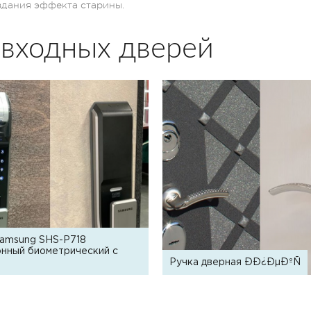
оздания эффекта старины.
 входных дверей
Samsung SHS-P718
нный биометрический с
Ручка дверная ÐÐ¿ÐµÐºÑ