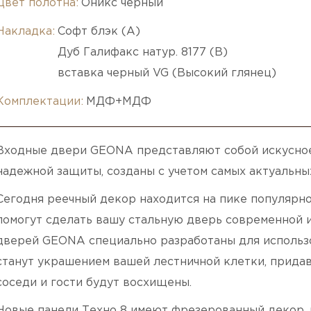
Цвет полотна:
Оникс черный
Накладка:
Софт блэк (А)
Дуб Галифакс натур. 8177 (B)
вставка черный VG (Высокий глянец)
Комплектации:
МДФ+МДФ
Входные двери GEONA представляют собой искусное
надежной защиты, созданы с учетом самых актуальны
Сегодня реечный декор находится на пике популярно
помогут сделать вашу стальную дверь современной и
дверей GEONA специально разработаны для использ
станут украшением вашей лестничной клетки, придав
соседи и гости будут восхищены.
Новые панели Техно 8 имеют фрезерованный декор,