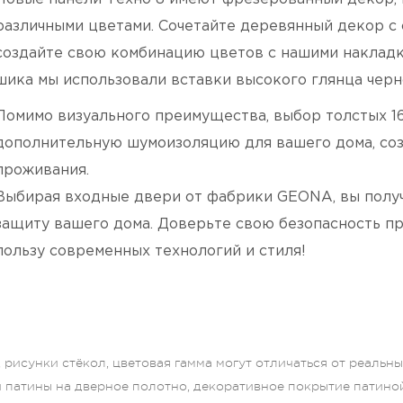
различными цветами. Сочетайте деревянный декор с
создайте свою комбинацию цветов с нашими наклад
шика мы использовали вставки высокого глянца черно
Помимо визуального преимущества, выбор толстых 1
дополнительную шумоизоляцию для вашего дома, со
проживания.
Выбирая входные двери от фабрики GEONA, вы полу
защиту вашего дома. Доверьте свою безопасность п
пользу современных технологий и стиля!
рисунки стёкол, цветовая гамма могут отличаться от реальн
и патины на дверное полотно, декоративное покрытие патино