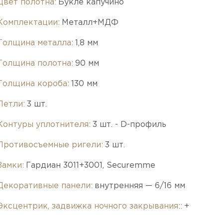
Цвет полотна:
Букле капучино
Комплектации:
Металл+МДФ
Толщина металла:
1,8 мм
Толщина полотна:
90 мм
Толщина короба:
130 мм
Петли:
3 шт.
Контуры уплотнителя:
3 шт. - D-профиль
Противосъемные ригели:
3 шт.
Замки:
Гардиан 3011+3001, Securemme
Декоративные панели:
внутренняя — 6/16 мм
Эксцентрик, задвижка ночного закрывания::
+