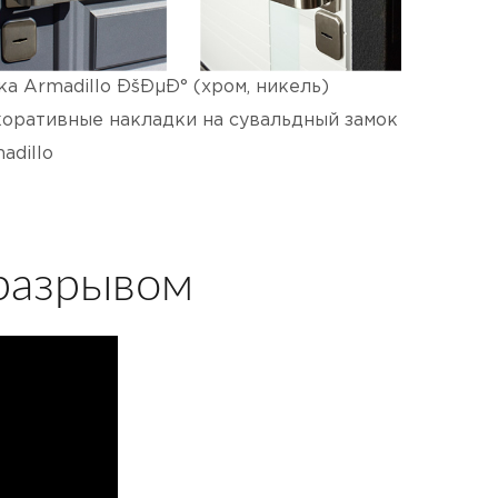
ка Armadillo ÐšÐµÐ° (хром, никель)
оративные накладки на сувальдный замок
adillo
разрывом