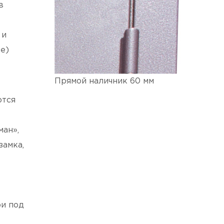
в
 и
е)
Прямой наличник 60 мм
ются
ман»,
замка,
ри под