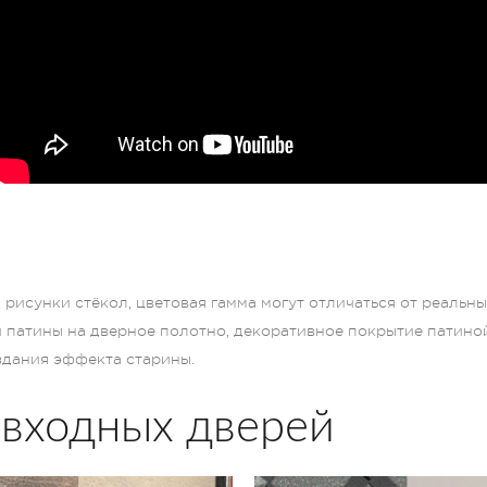
рисунки стёкол, цветовая гамма могут отличаться от реальн
и патины на дверное полотно, декоративное покрытие патино
оздания эффекта старины.
 входных дверей