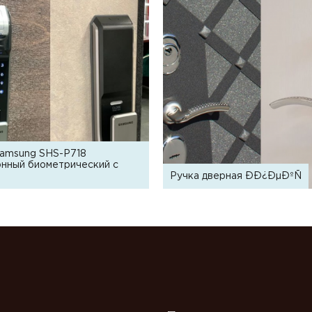
Samsung SHS-P718
нный биометрический с
Ручка дверная ÐÐ¿ÐµÐºÑ