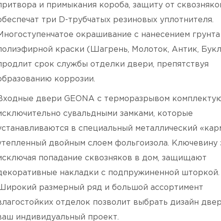
притвора и примыкания короба, защиту от сквозняко
обеспечат три D-трубчатых резиновых уплотнителя.
Многоступенчатое окрашивание с нанесением грунта
полиэфирной краски (Шагрень, Молоток, Антик, Букл
продлит срок службы отделки двери, препятствуя
образованию коррозии.
Входные двери GEONA с терморазрывом комплекту
исключительно сувальдными замками, которые
устанавливаются в специальный металлический «кар
утепленный двойным слоем фольгоизола. Ключевину 
исключая попадание сквозняков в дом, защищают
декоративные накладки с подпружиненной шторкой.
Широкий размерный ряд и большой ассортимент
влагостойких отделок позволит выбрать дизайн две
ваш индивидуальный проект.