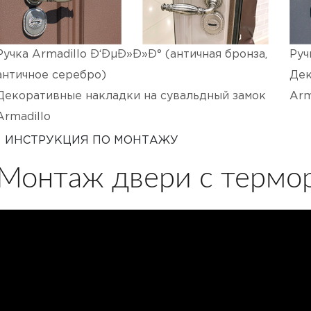
Ручка Armadillo Ð‘ÐµÐ»Ð»Ð° (античная бронза,
Руч
античное серебро)
Дек
Декоративные накладки на сувальдный замок
Arm
Armadillo
ИНСТРУКЦИЯ ПО МОНТАЖУ
Монтаж двери с термо