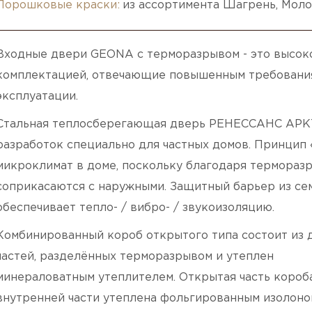
Порошковые краски:
из ассортимента Шагрень, Моло
Входные двери GEONA с терморазрывом - это высок
комплектацией, отвечающие повышенным требования
эксплуатации.
Стальная теплосберегающая дверь РЕНЕССАНС АРКТ
разработок специально для частных домов. Принцип
микроклимат в доме, поскольку благодаря термораз
соприкасаются с наружными. Защитный барьер из сем
обеспечивает тепло- / вибро- / звукоизоляцию.
Комбинированный короб открытого типа состоит из 
частей, разделённых терморазрывом и утеплен
минераловатным утеплителем. Открытая часть короб
внутренней части утеплена фольгированным изолоно