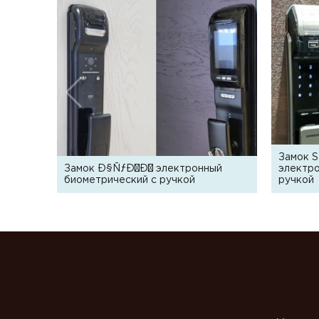
Замок 
Замок Ð§ÑƒÐ¼Ð¾ электронный
электро
биометрический с ручкой
ручкой