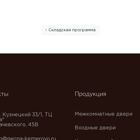
↑ Складская программа
кты
Продукция
Межкомнатные двери
. Кузнецкий 33/1, ТЦ
а"
хачевского, 45В
Входные двери
fo@geona-kemerovo.ru