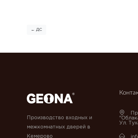
← ДС
Конта
Пр
Производство входных и
"Облак
Ул. Ту
межкомнатных дверей в
Кемерово
in