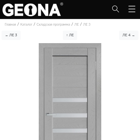
/
/
/
/
Главная
Каталог
Складская программа
ЛЕ
ЛЕ 3
← ЛЕ 3
↑ ЛЕ
ЛЕ 4 →