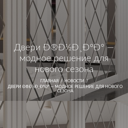
Двери Ð®Ð½Ð¸ÐºÐ° —
модное решениe для
нового сезона
ГЛАВНАЯ
/
НОВОСТИ
/
ДВЕРИ Ð®Ð½Ð¸ÐºÐ° — МОДНОЕ РЕШЕНИE ДЛЯ НОВОГО
СЕЗОНА